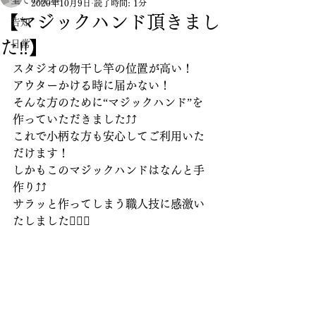
全ての記事
2020年10月9日
読了時間: 1分
【マジックハンド頂きまし
告知
た‼️】
日常
スタジオの物干し竿の位置が高い！
アウターかける時に届かない！
そんな方のために“マジックハンド”を
作っていただきました⤴︎⤴︎
これで小柄な方も安心してご利用いた
だけます！
しかもこのマジックハンドはなんと手
作り⤴︎⤴︎
サラッと作ってしまう職人技に感激い
たしました🙇🏻‍♂️