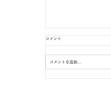
コメント
コメントを追加…
【8月 月曜日HIPHOPレッス
ン開講！】🔥