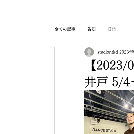
全ての記事
告知
日常
studiontkd
2023
【2023/
井戸 5/