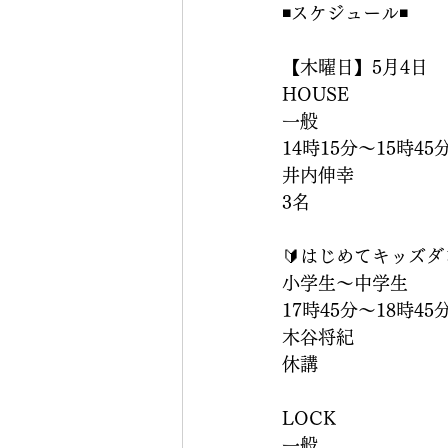
◾️スケジュール◾️
【木曜日】5月4日
HOUSE
一般
14時15分〜15時45
井内伸幸
3名
🔰はじめてキッズタ
小学生〜中学生
17時45分〜18時45
木谷将紀
休講
LOCK
一般