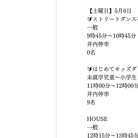
【土曜日】5月6日
🔰ストリートダンス
一般
9時45分〜10時45分
井内伸幸
0名
🔰はじめてキッズタ
未就学児童〜小学生
11時00分〜12時00
井内伸幸
9名
HOUSE
一般
12時15分〜13時45