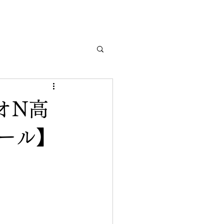
゙オN高
ュール】