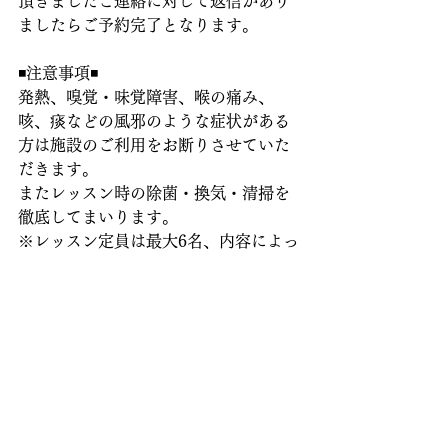
頂きましたご連絡に対して返信があり
ましたらご予約完了となります。
◾️注意事項◾️
発熱、嗅覚・味覚障害、喉の痛み、
咳、痰などの風邪のような症状がある
方は施設のご利用をお断りさせていた
だきます。
またレッスン時の除菌・換気・清掃を
徹底してまいります。
※レッスン定員は最大6名、内容によっ
ては定員に達していない場合でも締め
切る場合があります。
※※前日までにご予約が無いとレッス
ンはクローズとなりますので、レッス
ンを受講される場合は予めご連絡をお
願い致します。
ダンスレッスン参加ご希望の方は