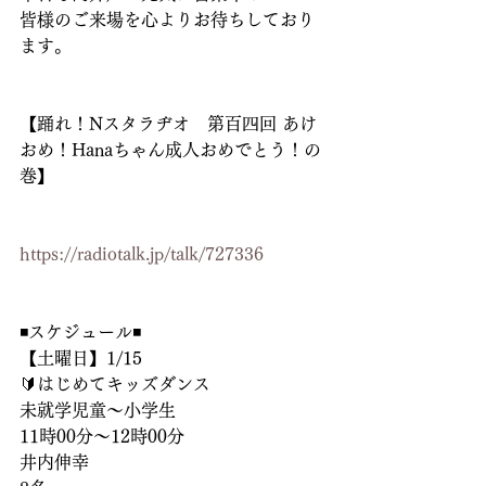
皆様のご来場を心よりお待ちしており
ます。
【踊れ！Nスタラヂオ　第百四回 あけ
おめ！Hanaちゃん成人おめでとう！の
巻】
https://radiotalk.jp/talk/727336
◾️スケジュール◾️
【土曜日】1/15
🔰はじめてキッズダンス 
未就学児童〜小学生
11時00分〜12時00分
井内伸幸