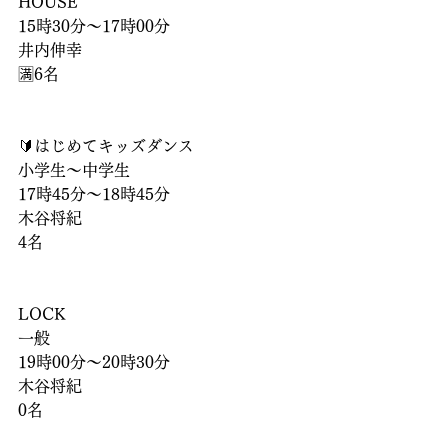
HOUSE
15時30分〜17時00分
井内伸幸
🈵6名
🔰はじめてキッズダンス
小学生〜中学生
17時45分〜18時45分
木谷将紀
4名
LOCK
一般
19時00分〜20時30分
木谷将紀
0名