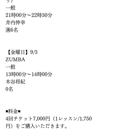
り）
一般
21時00分〜22時30分
井内伸幸
🈵6名
【金曜日】9/3
ZUMBA
一般
13時00分〜14時00分
木谷将紀
0名
◾️料金◾️
4回チケット7,000円（1レッスン/1,750
円）をご購入いただきます。