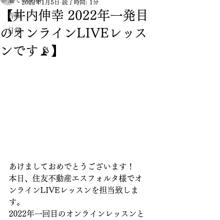
全ての記事
2022年1月5日
読了時間: 1分
【井内伸幸 2022年一発目
告知
のオンラインLIVEレッス
日常
ンです📡】
あけましておめでとうございます！
本日、住友不動産エスフォルタ様でオ
ンラインLIVEレッスンを担当致しま
す。
2022年一回目のオンラインレッスンと