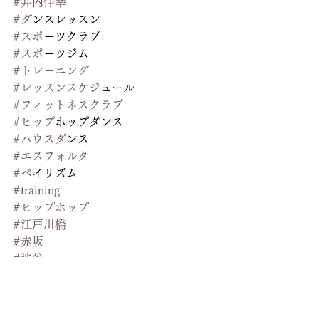
#井内伸幸
#タ
゙ンスレッスン
#スホ
゚ーツクラブ
#スホ
゚ーツジム
#トレーニンク
#レッスンスケシ
゙ュール
#フィットネスクラフ
#ヒッフ
゚ホップダンス
#ハウスタ
゙ンス
#エスフォルタ
#ヘ
゙イリズム
#training
#ヒップホップ
#江戸川橋
#赤坂
#渋谷