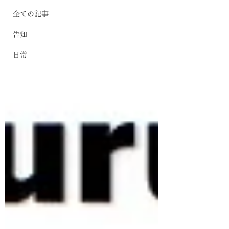
全ての記事
告知
日常